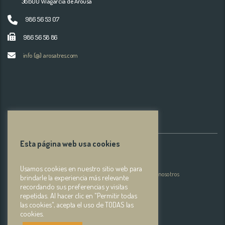
36.600 Vilagarcía de Arousa
986 56 53 07
986 56 58 86
info {@} arosatres.com
AVISOS LEGALES
Esta página web usa cookies
La empresa
Aviso Legal
Usamos cookies en nuestro sitio web para
Política de Privacidad
Contacta con nosotros
brindarle la experiencia más relevante
recordando sus preferencias y visitas
Como llegar
repetidas. Al hacer clic en "Permitir todas
las cookies", acepta el uso de TODAS las
cookies.