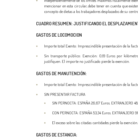
Independientemente de los límites máximos fiscalmente exent
mencionar en esta circular, debe tener en cuenta que existen
concepto de dietas a los trabajadores desplazados de su cen
CUADRO RESUMEN:
JUSTIFICANDO EL DESPLAZAMIEN
GASTOS DE LOCOMOCION
Importe total Exento: Imprescindible presentación de la fact
Sin transporte público: Exención: 0,19 Euros por kilómetr
justifiquen. El importe no justificado pierde la exención.
GASTOS DE MANUTENCIÓN:
Importe total Exento: Imprescindible presentación de la factu
SIN PRESENTAR FACTURA
SIN PERNOCTA: ESPAÑA 26,67 Euros. EXTRANJERO 48,
CON PERNOCTA: ESPAÑA 53,34 Euros. EXTRANJERO 91,
El exceso sobre las citadas cantidades pierde la exención.
GASTOS DE ESTANCIA: