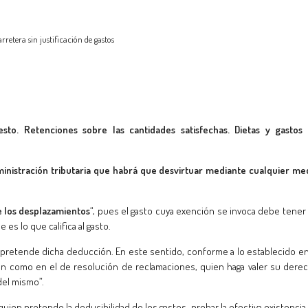
retera sin justificación de gastos
sto. Retenciones sobre las cantidades satisfechas. Dietas y gastos
ministración tributaria que habrá que desvirtuar mediante cualquier me
de los desplazamientos
“, pues el gasto cuya exención se invoca debe tener
 es lo que califica al gasto.
 pretende dicha deducción. En este sentido, conforme a lo establecido en
tión como en el de resolución de reclamaciones, quien haga valer su dere
del mismo”.
uien pretende la deducibilidad de los gastos, probar la efectiva existencia