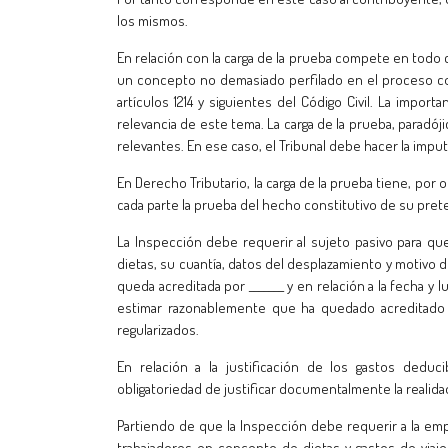
los mismos.
En relación con la carga de la prueba compete en todo c
un concepto no demasiado perfilado en el proceso conte
artículos 1214 y siguientes del Código Civil. La import
relevancia de este tema. La carga de la prueba, paradó
relevantes. En ese caso, el Tribunal debe hacer la imput
En Derecho Tributario, la carga de la prueba tiene, por o
cada parte la prueba del hecho constitutivo de su preten
La Inspección debe requerir al sujeto pasivo para qu
dietas, su cuantía, datos del desplazamiento y motivo 
queda acreditada por _______ y en relación a la fecha y 
estimar razonablemente que ha quedado acreditado 
regularizados.
En relación a la justificación de los gastos deduc
obligatoriedad de justificar documentalmente la realida
Partiendo de que la Inspección debe requerir a la emp
trabajadores en concepto de dietas y gastos de viaje