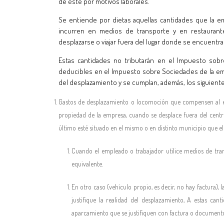
de éste por motivos laborales.
Se entiende por dietas aquellas cantidades que la e
incurren en medios de transporte y en restaurant
desplazarse o viajar fuera del lugar donde se encuentra 
Estas cantidades no tributarán en el Impuesto sobre
deducibles en el Impuesto sobre Sociedades de la emp
del desplazamiento y se cumplan, además, los siguiente
Gastos de desplazamiento o locomoción que compensen al em
propiedad de la empresa, cuando se desplace fuera del centro
último esté situado en el mismo o en distinto municipio que el c
Cuando el empleado o trabajador utilice medios de tran
equivalente.
En otro caso (vehículo propio, es decir, no hay factura),
justifique la realidad del desplazamiento, A estas ca
aparcamiento que se justifiquen con factura o documento