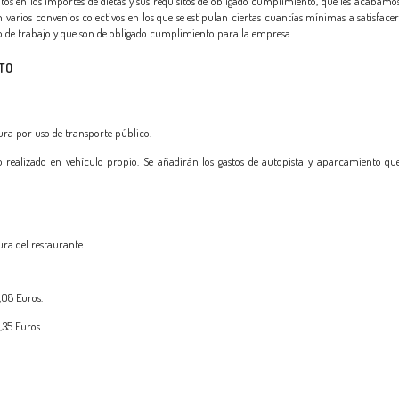
os en los importes de dietas y sus requisitos de obligado cumplimiento, que les acabamo
 varios convenios colectivos en los que se estipulan ciertas cuantías mínimas a satisface
tro de trabajo y que son de obligado cumplimiento para la empresa
TO
ura por uso de transporte público.
o realizado en vehículo propio. Se añadirán los gastos de autopista y aparcamiento qu
ra del restaurante.
08 Euros.
35 Euros.