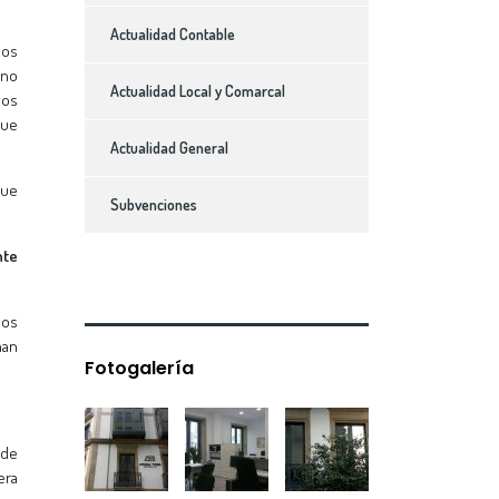
Actualidad Contable
los
 no
Actualidad Local y Comarcal
los
que
Actualidad General
que
Subvenciones
nte
sos
han
Fotogalería
sde
era