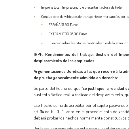
Importe total: Imprescindible presentar factura de hotel
Conductores de vehículos de transporte de mercancías por car
ESPAÑA 15,00 Euros
EXTRANJERO 25,00 Euros.
El exceso sobre las citadas cantidades pierde la exención.
IRPF. Rendimientos del trabajo. Gestión del Impue
desplazamiento de los empleados.
Argumentaciones Jurídicas a las que recurrirá la ad
de prueba generalmente admitido en derecho:
Se parte del hecho de que “
se justifique la realidad 
sustento fáctico real, la realidad del desplazamiento, que
Ese hecho se ha de acreditar por el sujeto pasivo que
art. 114 de la LGT ” Tanto en el procedimiento de ges
deberá probar los hechos normalmente constitutivos 
Por tanto corresponde en este caso al contribuyente, q