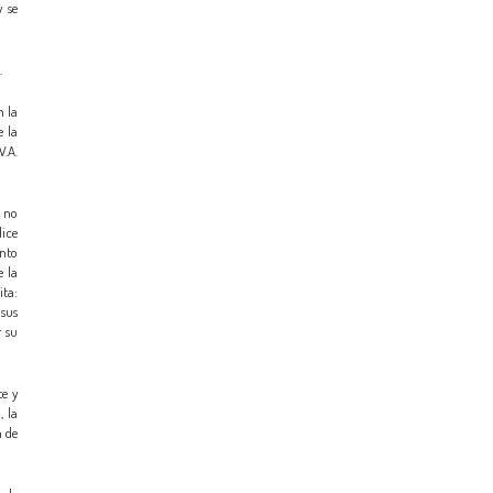
y se
.
n la
e la
V.A.
o no
dice
ento
e la
ita:
 sus
r su
te y
, la
n de