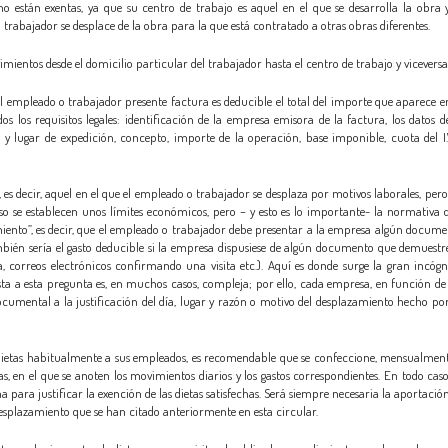
 están exentas, ya que su centro de trabajo es aquel en el que se desarrolla la obra 
 trabajador se desplace de la obra para la que está contratado a otras obras diferentes.
mientos desde el domicilio particular del trabajador hasta el centro de trabajo y viceversa
l empleado o trabajador presente factura es deducible el total del importe que aparece e
los requisitos legales: identificación de la empresa emisora de la factura, los datos d
 lugar de expedición, concepto, importe de la operación, base imponible, cuota del I.
es decir, aquel en el que el empleado o trabajador se desplaza por motivos laborales, per
caso se establecen unos límites económicos, pero – y esto es lo importante- la normativa 
zamiento”, es decir, que el empleado o trabajador debe presentar a la empresa algún docum
ambién sería el gasto deducible si la empresa dispusiese de algún documento que demuestr
 correos electrónicos confirmando una visita etc.). Aquí es donde surge la gran incógn
sta a esta pregunta es, en muchos casos, compleja; por ello, cada empresa, en función de
ocumental a la justificación del día, lugar y razón o motivo del desplazamiento hecho po
dietas habitualmente a sus empleados, es recomendable que se confeccione, mensualmen
, en el que se anoten los movimientos diarios y los gastos correspondientes. En todo caso
 para justificar la exención de las dietas satisfechas. Será siempre necesaria la aportació
l desplazamiento que se han citado anteriormente en esta circular.