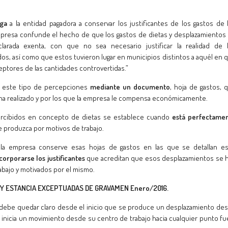
iga
a la entidad pagadora a conservar los justificantes de los gastos de 
 empresa confunde el hecho de que los gastos de dietas y desplazamientos
clarada exenta, con que no sea necesario justificar la realidad de 
os, así como que estos tuvieron lugar en municipios distintos a aquél en 
ceptores de las cantidades controvertidas.”
en este tipo de percepciones
mediante un documento
, hoja de gastos, 
ha realizado y por los que la empresa le compensa económicamente.
percibidos en concepto de dietas se establece cuando
está perfectame
 produzca por motivos de trabajo.
 la empresa conserve esas hojas de gastos en las que se detallan e
corporarse los justificantes
que acreditan que esos desplazamientos se 
rabajo y motivados por el mismo.
Y ESTANCIA EXCEPTUADAS DE GRAVAMEN Enero/2016.
debe quedar claro desde el inicio que se produce un desplazamiento de
nicia un movimiento desde su centro de trabajo hacia cualquier punto fu