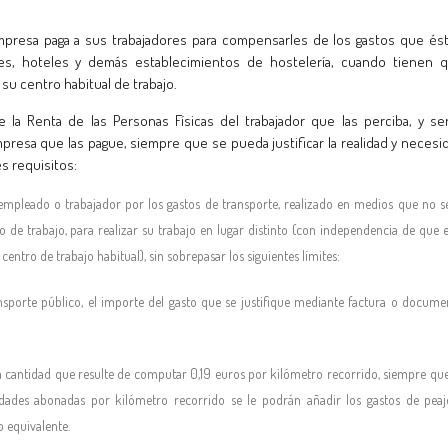
mpresa paga a sus trabajadores para compensarles de los gastos que és
es, hoteles y demás establecimientos de hostelería, cuando tienen 
su centro habitual de trabajo.
 la Renta de las Personas Físicas del trabajador que las perciba, y se
resa que las pague, siempre que se pueda justificar la realidad y necesi
s requisitos:
pleado o trabajador por los gastos de transporte, realizado en medios que no s
 de trabajo, para realizar su trabajo en lugar distinto (con independencia de que e
entro de trabajo habitual), sin sobrepasar los siguientes límites:
sporte público, el importe del gasto que se justifique mediante factura o docume
 la cantidad que resulte de computar 0,19 euros por kilómetro recorrido, siempre que
ntidades abonadas por kilómetro recorrido se le podrán añadir los gastos de peaj
 equivalente.