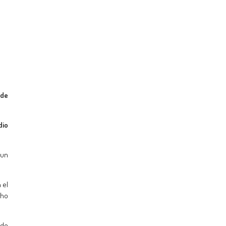
 de
dio
 un
 el
cho
 de