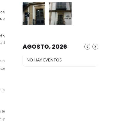
tos
que
rán
dad
AGOSTO, 2026
NO HAY EVENTOS
ean
ste
nto
 se
e y