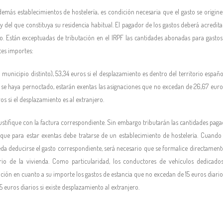
emás establecimientos de hostelería, es condición necesaria que el gasto se origine
y del que constituya su residencia habitual. El pagador de los gastos deberá acredita
o. Están exceptuadas de tributación en el IRPF las cantidades abonadas para gastos
tes importes:
nicipio distinto), 53,34 euros si el desplazamiento es dentro del territorio español
o se haya pernoctado, estarán exentas las asignaciones que no excedan de 26,67 euros
os si el desplazamiento es al extranjero.
justifique con la factura correspondiente. Sin embargo tributarán las cantidades pag
a que para estar exentas debe tratarse de un establecimiento de hostelería. Cuando 
da deducirse el gasto correspondiente, será necesario que se formalice directamente
io de la vivienda. Como particularidad, los conductores de vehículos dedicados
ación en cuanto a su importe los gastos de estancia que no excedan de 15 euros diario
 euros diarios si existe desplazamiento al extranjero.