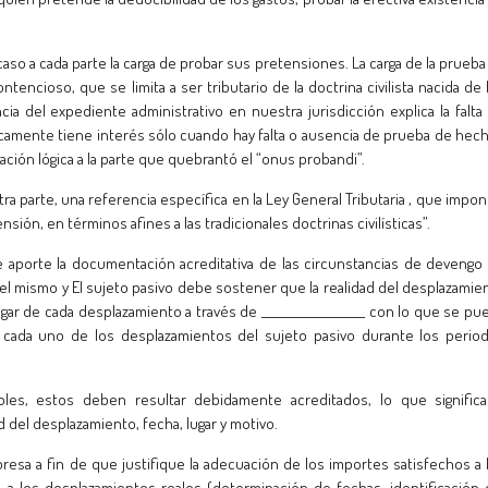
aso a cada parte la carga de probar sus pretensiones. La carga de la prueba
ncioso, que se limita a ser tributario de la doctrina civilista nacida de 
ancia del expediente administrativo en nuestra jurisdicción explica la falta
jicamente tiene interés sólo cuando hay falta o ausencia de prueba de hec
ación lógica a la parte que quebrantó el “onus probandi”.
tra parte, una referencia específica en la Ley General Tributaria , que impon
sión, en términos afines a las tradicionales doctrinas civilísticas”.
e aporte la documentación acreditativa de las circunstancias de devengo
del mismo y El sujeto pasivo debe sostener que la realidad del desplazamie
lugar de cada desplazamiento a través de ___________________ con lo que se pu
cada uno de los desplazamientos del sujeto pasivo durante los perio
ibles, estos deben resultar debidamente acreditados, lo que significa
d del desplazamiento, fecha, lugar y motivo.
resa a fin de que justifique la adecuación de los importes satisfechos a 
, a los desplazamientos reales (determinación de fechas, identificación 