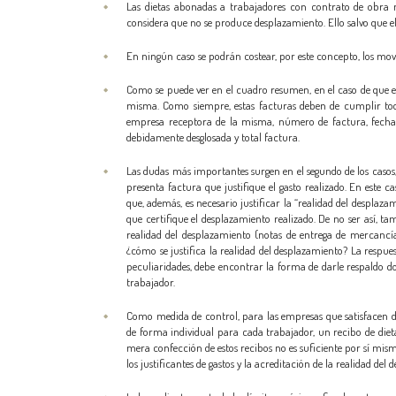
Las dietas abonadas a trabajadores con contrato de obra no
considera que no se produce desplazamiento. Ello salvo que el
En ningún caso se podrán costear, por este concepto, los movi
Como se puede ver en el cuadro resumen, en el caso de que e
misma. Como siempre, estas facturas deben de cumplir todos 
empresa receptora de la misma, número de factura, fecha y
debidamente desglosada y total factura.
Las dudas más importantes surgen en el segundo de los casos, 
presenta factura que justifique el gasto realizado. En este 
que, además, es necesario justificar la “realidad del despla
que certifique el desplazamiento realizado. De no ser así, t
realidad del desplazamiento (notas de entrega de mercancía,
¿cómo se justifica la realidad del desplazamiento? La respue
peculiaridades, debe encontrar la forma de darle respaldo d
trabajador.
Como medida de control, para las empresas que satisfacen 
de forma individual para cada trabajador, un recibo de dietas
mera confección de estos recibos no es suficiente por sí misma
los justificantes de gastos y la acreditación de la realidad de