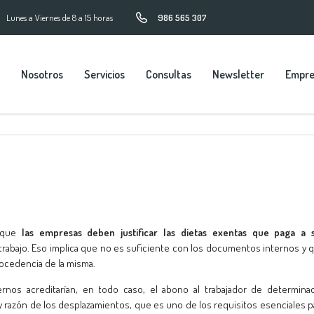
Lunes a Viernes de 8 a 15 horas
986 565 307
Nosotros
Servicios
Consultas
Newsletter
Empr
e que
las empresas deben justificar las dietas exentas que paga a 
rabajo. Eso implica que no es suficiente con los documentos internos y 
rocedencia de la misma.
nos acreditarían, en todo caso, el abono al trabajador de determina
y razón de los desplazamientos, que es uno de los requisitos esenciales p