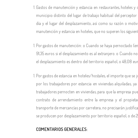
Gastos de manutención y estancia en restaurantes, hoteles y d
municipio distinto del lugar de trabajo habitual del perceptor 
día y el lugar del desplazamiento, así como su razón o motiv
manutención y estancia en hoteles, que no superen los siguien
Por gastos de manutención: o Cuando se haya pernoctado (en mu
91,35 euros si el desplazamiento es al extranjero. o Cuando n
el desplazamiento es dentro del territorio español, o 48,08 eur
Por gastos de estancia en hoteles/hostales, el importe que se 
por los trabajadores por estancia en viviendas alquiladas, y
trabajadores pernocten en viviendas, para que la empresa pue
contrato de arrendamiento entre la empresa y el propietar
transporte de mercancías por carretera, no precisarán justific
se producen por desplazamiento por territorio español, o de 25
COMENTARIOS GENERALES: