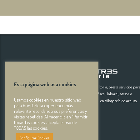
Esta página web usa cookies
Arosa Tres Asesoría de empresas y consultoría, presta servicios par
autónomos y pymes en, asesoramiento fiscal, laboral, asesoría
Usamos cookies en nuestro sitio web
contable, subvenciones, seguros, gestoría, en Vilagarcía de Arousa.
para brindarle la experiencia más
relevante recordando sus preferencias y
visitas repetidas. Al hacer clic en "Permitir
todas las cookies", acepta el uso de
TODAS las cookies.
Configurar Cookies