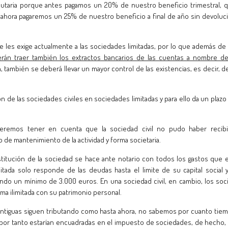
ibutaria porque antes pagamos un 20% de nuestro beneficio trimestral, 
y ahora pagaremos un 25% de nuestro beneficio a final de año sin devoluc
e les exige actualmente a las sociedades limitadas, por lo que además de 
rán traer también los extractos bancarios de las cuentas a nombre de
, también se deberá llevar un mayor control de las existencias, es decir, de
ón de las sociedades civiles en sociedades limitadas y para ello da un plazo
eremos tener en cuenta que la sociedad civil no pudo haber recib
de mantenimiento de la actividad y forma societaria.
tución de la sociedad se hace ante notario con todos los gastos que e
tada solo responde de las deudas hasta el limite de su capital social y
ando un mínimo de 3.000 euros. En una sociedad civil, en cambio, los soc
a ilimitada con su patrimonio personal.
tiguas siguen tributando como hasta ahora, no sabemos por cuanto tie
 por tanto estarían encuadradas en el impuesto de sociedades, de hecho,