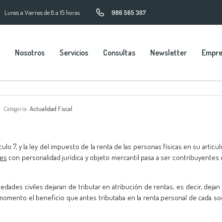
Lunes a Viernes de 8 a 15 horas
986 565 307
Nosotros
Servicios
Consultas
Newsletter
Empr
Categoría:
Actualidad Fiscal
o 7, y la ley del impuesto de la renta de las personas físicas en su articul
les
con personalidad jurídica y objeto mercantil pasa a ser contribuyentes 
iedades civiles dejaran de tributar en atribución de rentas, es decir, dejan
momento el beneficio que antes tributaba en la renta personal de cada so