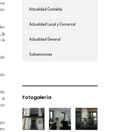
que
ión
Actualidad Contable
Actualidad Local y Comarcal
las
 la
Actualidad General
 la
Subvenciones
 de
ido
llo
Fotogalería
 al
ios
mpo
 en