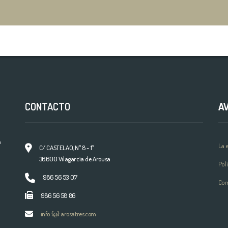
CONTACTO
A
a
La 
C/ CASTELAO, Nº 8 - 1º
36.600 Vilagarcía de Arousa
Pol
986 56 53 07
Com
986 56 58 86
info {@} arosatres.com